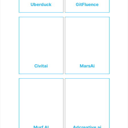
Uberduck
GitFluence
Civitai
MarsAi
Murf AI
Adcreative.ai